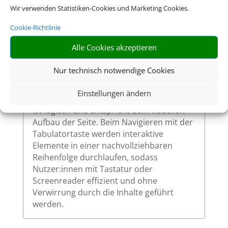
Wir verwenden Statistiken-Cookies und Marketing Cookies.
So ermöglichen wir eine vollständige
Bedienung auch ohne Maus.
Cookie-Richtlinie
Alle Cookies akzeptieren
Sinnvolle Fokusreihenfolge bei
Nur technisch notwendige Cookies
Tastaturnutzung
Einstellungen ändern
Die Fokusreihenfolge auf unserer Website
ist logisch und entspricht dem visuellen
Aufbau der Seite. Beim Navigieren mit der
Tabulatortaste werden interaktive
Elemente in einer nachvollziehbaren
Reihenfolge durchlaufen, sodass
Nutzer:innen mit Tastatur oder
Screenreader effizient und ohne
Verwirrung durch die Inhalte geführt
werden.