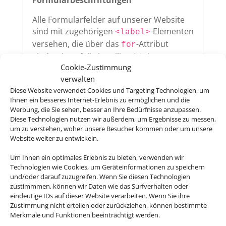
Alle Formularfelder auf unserer Website
sind mit zugehörigen
-Elementen
<label>
versehen, die über das
-Attribut
for
eindeutig auf die jeweilige
des
id
Cookie-Zustimmung
Eingabefeldes verweisen. Diese klare
verwalten
Zuordnung verbessert die
Diese Website verwendet Cookies und Targeting Technologien, um
Nutzerfreundlichkeit und sorgt dafür,
Ihnen ein besseres Internet-Erlebnis zu ermöglichen und die
dass assistive Technologien wie
Werbung, die Sie sehen, besser an Ihre Bedürfnisse anzupassen.
Screenreader die Beschriftungen korrekt
Diese Technologien nutzen wir außerdem, um Ergebnisse zu messen,
vorlesen.
um zu verstehen, woher unsere Besucher kommen oder um unsere
Website weiter zu entwickeln.
Um Ihnen ein optimales Erlebnis zu bieten, verwenden wir
Technologien wie Cookies, um Geräteinformationen zu speichern
Sichtbarer Fokus
und/oder darauf zuzugreifen. Wenn Sie diesen Technologien
zustimmmen, können wir Daten wie das Surfverhalten oder
Alle interaktiven Elemente auf unserer
eindeutige IDs auf dieser Website verarbeiten. Wenn Sie ihre
Website – wie Links, Buttons oder
Zustimmung nicht erteilen oder zurückziehen, können bestimmte
Formularfelder – zeigen klar sichtbar an,
Merkmale und Funktionen beeinträchtigt werden.
wenn sie per Tastatur ausgewählt werden.